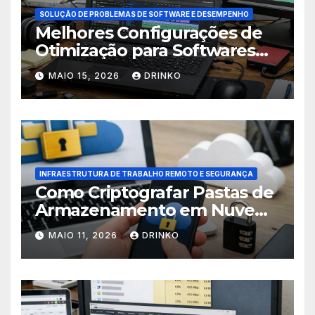
SOLUÇÃO DE PROBLEMAS DE SOFTWARE E DESEMPENHO
Melhores Configurações de
Otimização para Softwares
de Edição de Vídeo em
MAIO 15, 2026
DRINKO
Hardware Básico
INFRAESTRUTURA DE TRABALHO REMOTO E SEGURANÇA
Como Criptografar Pastas de
Armazenamento em Nuvem
para Privacidade Máxima de
MAIO 11, 2026
DRINKO
Dados