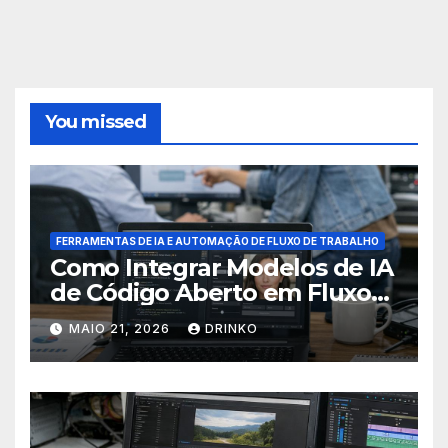
You missed
FERRAMENTAS DE IA E AUTOMAÇÃO DE FLUXO DE TRABALHO
Como Integrar Modelos de IA
de Código Aberto em Fluxos
de Trabalho de Negócios
MAIO 21, 2026
DRINKO
Existentes