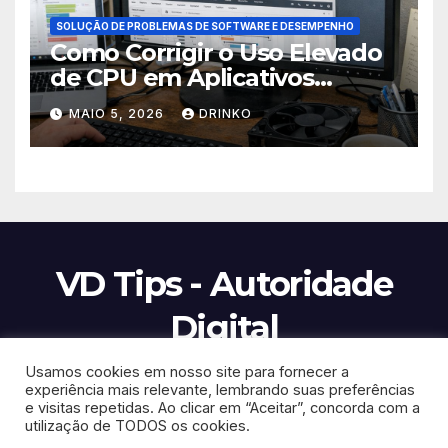
SOLUÇÃO DE PROBLEMAS DE SOFTWARE E DESEMPENHO
Como Corrigir o Uso Elevado
de CPU em Aplicativos
Modernos de Gerenciamento
MAIO 5, 2026
DRINKO
de Projetos
VD Tips - Autoridade
Digital
Usamos cookies em nosso site para fornecer a
experiência mais relevante, lembrando suas preferências
e visitas repetidas. Ao clicar em “Aceitar”, concorda com a
Proudly powered by WordPress
|
Theme:
Newsup
by
Themeansar
.
utilização de TODOS os cookies.